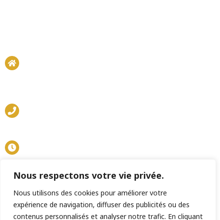
31-33 rue du Château d'eau 75010 Paris
Marché Couvert de Paris Saint-Martin
06 30 63 61 63
Mardi - Samedi : 9h - 20h
Nous respectons votre vie privée.
Dimanche : 9h - 14h
Nous utilisons des cookies pour améliorer votre
expérience de navigation, diffuser des publicités ou des
contenus personnalisés et analyser notre trafic. En cliquant