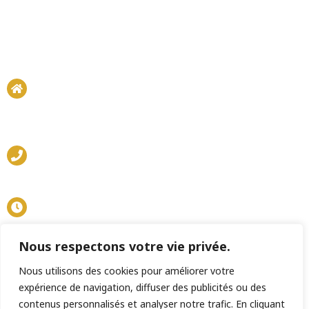
31-33 rue du Château d'eau 75010 Paris
Marché Couvert de Paris Saint-Martin
06 30 63 61 63
Mardi - Samedi : 9h - 20h
Nous respectons votre vie privée.
Dimanche : 9h - 14h
Nous utilisons des cookies pour améliorer votre
expérience de navigation, diffuser des publicités ou des
contenus personnalisés et analyser notre trafic. En cliquant