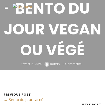
BENTO DU
TOP
JOUR VEGAN
OU VÉGÉ
février 16, 2024
admin
0 Comments
PREVIOUS POST
← Bento du jour carné
NEXT POST